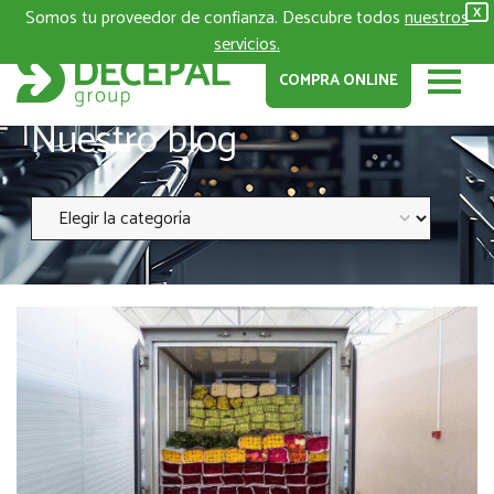
Somos tu proveedor de confianza. Descubre todos
nuestros
X
servicios.
COMPRA ONLINE
Nuestro blog