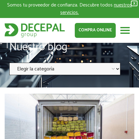
Somos tu proveedor de confianza. Descubre todos
nuestros
X
servicios.
COMPRA ONLINE
Nuestro blog