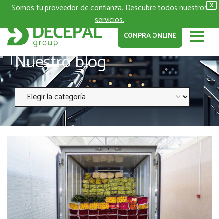
Somos tu proveedor de confianza. Descubre todos
nuestros
X
servicios.
COMPRA ONLINE
Nuestro blog