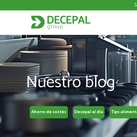
S
Nuestro blog
Ahorro de costes
Decepal al día
Tips aliment