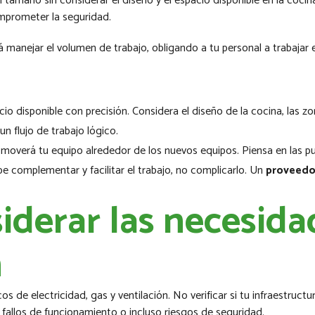
 tamaño sin considerar el diseño y el espacio disponible en la coc
omprometer la seguridad.
anejar el volumen de trabajo, obligando a tu personal a trabajar en
o disponible con precisión. Considera el diseño de la cocina, las z
n flujo de trabajo lógico.
overá tu equipo alrededor de los nuevos equipos. Piensa en las pue
e complementar y facilitar el trabajo, no complicarlo. Un
proveedo
siderar las necesid
n
os de electricidad, gas y ventilación. No verificar si tu infraestruc
 fallos de funcionamiento o incluso riesgos de seguridad.