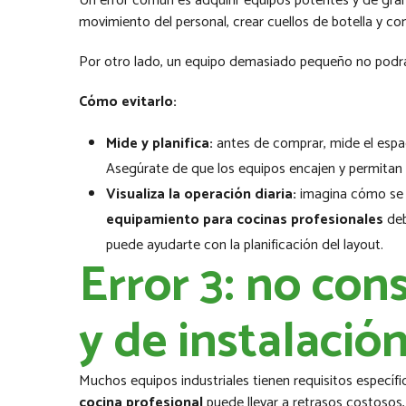
Un error común es adquirir equipos potentes y de gran
movimiento del personal, crear cuellos de botella y c
Por otro lado, un equipo demasiado pequeño no podrá m
Cómo evitarlo:
Mide y planifica:
antes de comprar, mide el espaci
Asegúrate de que los equipos encajen y permitan u
Visualiza la operación diaria:
imagina cómo se m
equipamiento para cocinas profesionales
deb
puede ayudarte con la planificación del layout.
Error 3: no con
y de instalació
Muchos equipos industriales tienen requisitos específic
cocina profesional
puede llevar a retrasos costosos,