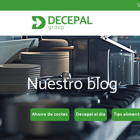
S
Nuestro blog
Ahorro de costes
Decepal al día
Tips aliment