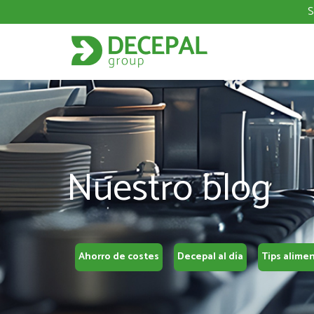
S
Nuestro blog
Ahorro de costes
Decepal al día
Tips alime