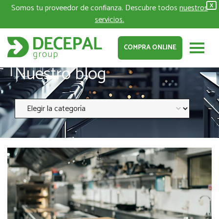
Somos tu proveedor de confianza. Descubre todos
nuestros
X
servicios.
COMPRA ONLINE
Nuestro blog