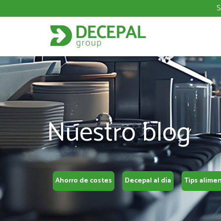
S
Nuestro blog
Ahorro de costes
Decepal al día
Tips alime