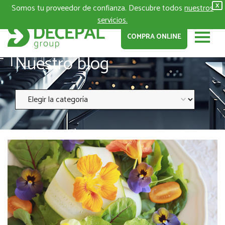
Somos tu proveedor de confianza. Descubre todos
nuestros
X
servicios.
COMPRA ONLINE
Nuestro blog