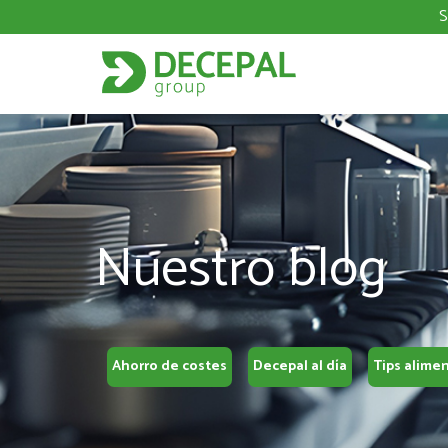
S
Nuestro blog
Ahorro de costes
Decepal al día
Tips alime