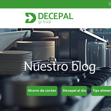
S
Nuestro blog
Ahorro de costes
Decepal al día
Tips alime