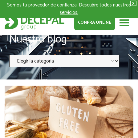
Somos tu proveedor de confianza. Descubre todos
nuestros
X
servicios.
COMPRA ONLINE
Nuestro blog