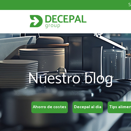
S
Nuestro blog
Ahorro de costes
Decepal al día
Tips alime