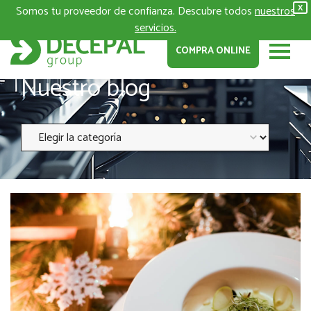
Somos tu proveedor de confianza. Descubre todos
nuestros
X
servicios.
COMPRA ONLINE
Nuestro blog