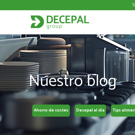
S
Nuestro blog
Ahorro de costes
Decepal al día
Tips alime