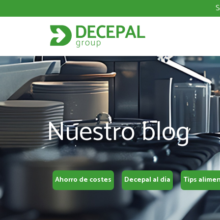
S
Nuestro blog
Ahorro de costes
Decepal al día
Tips alime