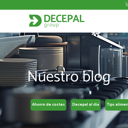
S
Nuestro blog
Ahorro de costes
Decepal al día
Tips alime