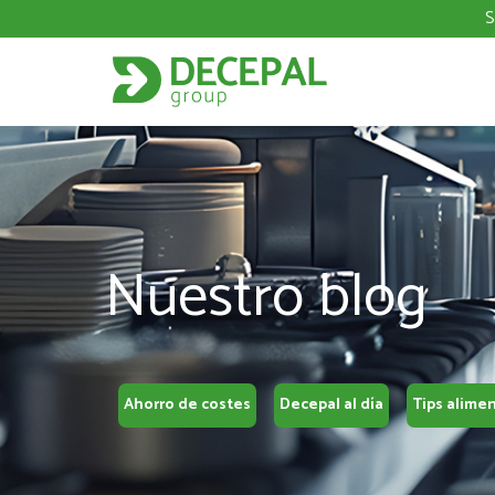
S
Nuestro blog
Ahorro de costes
Decepal al día
Tips alime