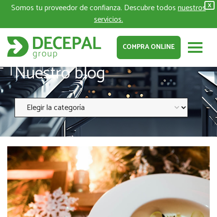
Somos tu proveedor de confianza. Descubre todos
nuestros
X
servicios.
COMPRA ONLINE
Nuestro blog