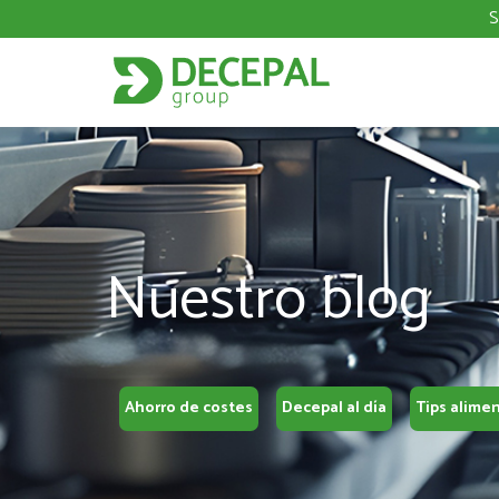
S
Nuestro blog
Ahorro de costes
Decepal al día
Tips alime