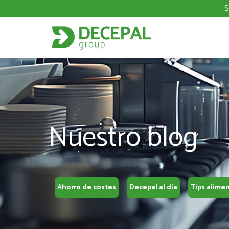
S
Nuestro blog
Ahorro de costes
Decepal al día
Tips alime