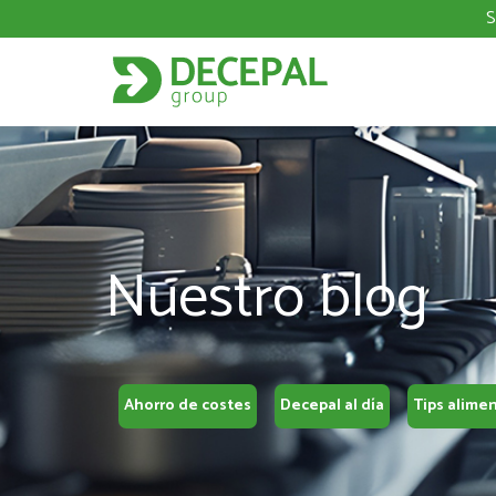
S
Nuestro blog
Ahorro de costes
Decepal al día
Tips alime