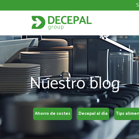
S
Nuestro blog
Ahorro de costes
Decepal al día
Tips alime