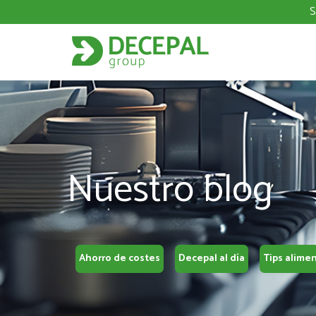
S
Nuestro blog
Ahorro de costes
Decepal al día
Tips alime